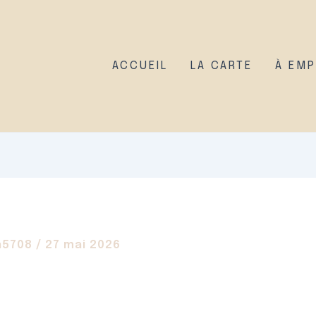
ACCUEIL
LA CARTE
À EM
n5708
/
27 mai 2026