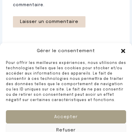
commentaire.
Gérer le consentement
108 Rue Henry Chéron
Pour offrir les meilleures expériences, nous utilisons des
technologies telles que les cookies pour stocker et/ou
14100 Lisieux
accéder aux informations des appareils. Le fait de
consentir à ces technologies nous permettra de traiter
02 31 31 44 30
des données telles que le comportement de navigation
ou les ID uniques sur ce site. Le fait de ne pas consentir
Midi et soir
ou de retirer son consentement peut avoir un effet
négatif sur certaines caractéristiques et fonctions.
Fermé dimanche et lundi.
Accepter
Refuser
Copyright © 2026 - Pizza Pasta