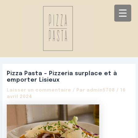
Aller
Navigation
au
des
contenu
articles
Pizza Pasta – Pizzeria surplace et à
emporter Lisieux
Laisser un commentaire
/ Par
admin5708
/
16
avril 2024